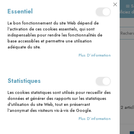
📅 S
Close
Essentiel
🚚 Bénéficiez 
Cookie
Bar
Le bon fonctionnement du site Web dépend de
l'activation de ces cookies essentiels, qui sont
indispensables pour rendre les fonctionnalités de
base accessibles et permettre une utilisation
adéquate du site.
Plus D’information
CATÉGORIES
Accueil
Collections
Raisons D'Être
Statistiques
Les cookies statistiques sont utilisés pour recueillir des
données et générer des rapports sur les statistiques
d'utilisation du site Web, tout en préservant
2
artic
l'anonymat des visiteurs vis-à-vis de Google.
Ma Liste D’envies
Plus D’information
Il n’y a aucun article dans votre liste
d’envies.