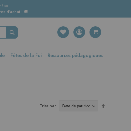
 ! 📅
os d'achat ! 🚚
Rechercher
ble
Fêtes de la Foi
Ressources pédagogiques
Par
Trier par
ordre
décroissant