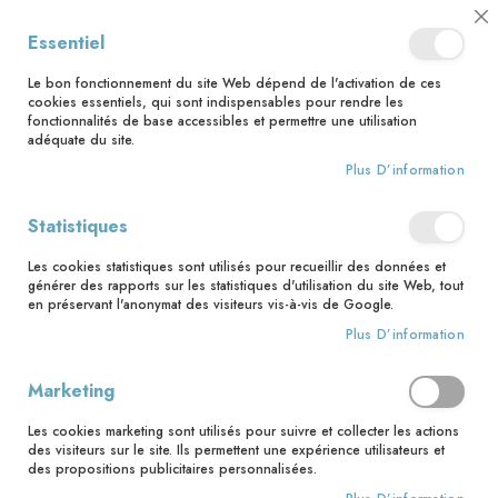
📅 Save the date : 2 nouveaux livres avec le pape Léon XIV dès le 21
Cl
Essentiel
août ! 📅
C
Ba
🚚 Bénéficiez d'une livraison à 0,01€ en France métropolitaine et
Le bon fonctionnement du site Web dépend de l'activation de ces
Belgique dès 35 euros d'achat ! 🚚
cookies essentiels, qui sont indispensables pour rendre les
fonctionnalités de base accessibles et permettre une utilisation
adéquate du site.
Plus D’information
Rechercher
Statistiques
Accueil
Prêtres
Les cookies statistiques sont utilisés pour recueillir des données et
Skip
générer des rapports sur les statistiques d'utilisation du site Web, tout
to
en préservant l'anonymat des visiteurs vis-à-vis de Google.
the
Plus D’information
end
of
the
Marketing
images
gallery
Les cookies marketing sont utilisés pour suivre et collecter les actions
des visiteurs sur le site. Ils permettent une expérience utilisateurs et
des propositions publicitaires personnalisées.