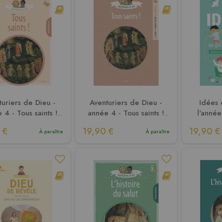
turiers de Dieu -
Aventuriers de Dieu -
Idées 
 4 - Tous saints !
année 4 - Tous saints !
l'anné
cument enfant
Document animateur
pour
 €
19,90 €
19,90 €
À paraître
À paraître