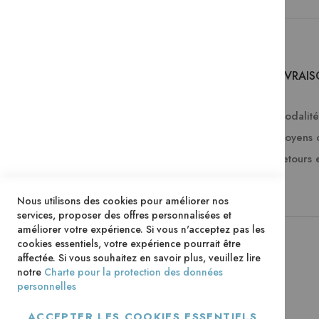
SERVICES
LIVRAI
Comment passer une commande ?
Modalités
FAQ
Moyens 
Lire en numérique
Retours 
Télécharger les catalogues Mame
Nous utilisons des cookies pour améliorer nos
services, proposer des offres personnalisées et
améliorer votre expérience. Si vous n'acceptez pas les
cookies essentiels, votre expérience pourrait être
affectée. Si vous souhaitez en savoir plus, veuillez lire
notre
Charte pour la protection des données
personnelles
ACCEPTER LES COOKIES ESSENTIELS