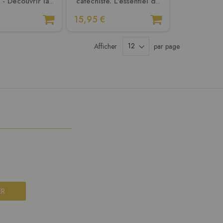
 - Découvrir la
catéchiste. L'essentiel du
e. Document
caté illustré en 10
15,95 €
nimateur
affiches
Afficher
par page
ER