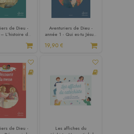
iers de Dieu -
Aventuriers de Dieu -
– L’histoire du
année 1 - Qui es-tu Jésus.
t. Document
Document animateur
19,90 €
nimateur
iers de Dieu -
Les affiches du