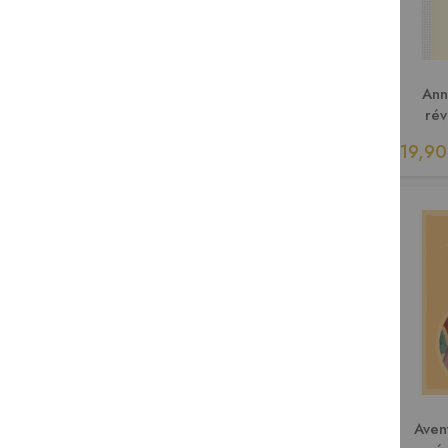
Ann
rév
19,90
Ac
Aven