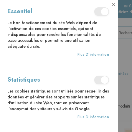
📅 S
Close
Essentiel
🚚 Bénéficiez 
Cookie
Bar
Le bon fonctionnement du site Web dépend de
l'activation de ces cookies essentiels, qui sont
indispensables pour rendre les fonctionnalités de
base accessibles et permettre une utilisation
adéquate du site.
Plus D’information
CATÉGORIES
Accueil
Catéchèse et culture chrétienne
Catéchèse
Statistiques
Les cookies statistiques sont utilisés pour recueillir des
données et générer des rapports sur les statistiques
d'utilisation du site Web, tout en préservant
Produits
PRIX
l'anonymat des visiteurs vis-à-vis de Google.
Plus D’information