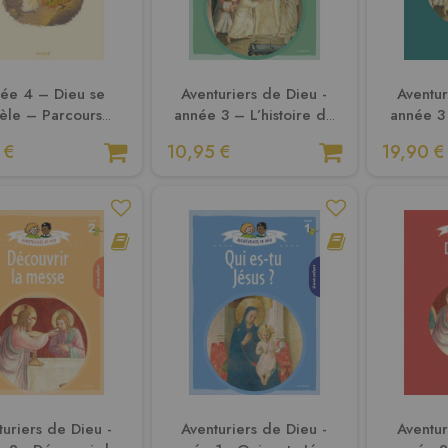
ée 4 – Dieu se
Aventuriers de Dieu -
Aventur
èle – Parcours
année 3 – L’histoire du
année 3 
biblique –
Salut. Document enfant
Salu
 €
10,95 €
19,90 €
compagnateur
a
turiers de Dieu -
Aventuriers de Dieu -
Aventur