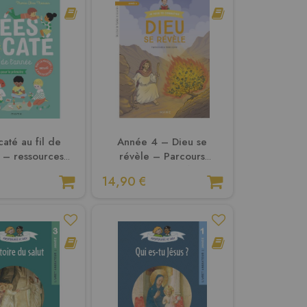
caté au fil de
Année 4 – Dieu se
e – ressources
révèle – Parcours
 le primaire
biblique – Enfant
14,90 €