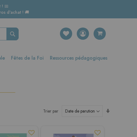
 ! 📅
os d'achat ! 🚚
Rechercher
ble
Fêtes de la Foi
Ressources pédagogiques
Par
Trier par
ordre
croissant