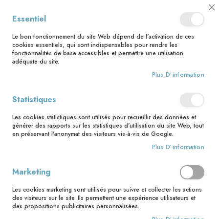
📅 Save the date : 2 nouveaux livres avec le pape Léon XIV dès le 21
Cl
Essentiel
août ! 📅
C
Ba
🚚 Bénéficiez d'une livraison à 0,01€ en France métropolitaine et
Le bon fonctionnement du site Web dépend de l'activation de ces
Belgique dès 35 euros d'achat ! 🚚
cookies essentiels, qui sont indispensables pour rendre les
fonctionnalités de base accessibles et permettre une utilisation
adéquate du site.
Plus D’information
Rechercher
Statistiques
Accueil
Bible
Univers biblique
Autour de la Bible
Les cookies statistiques sont utilisés pour recueillir des données et
Autour de la Bible
générer des rapports sur les statistiques d'utilisation du site Web, tout
en préservant l'anonymat des visiteurs vis-à-vis de Google.
Pa
Filtrer par
Trier par
Plus D’information
or
cr
10
articles
Marketing
Les cookies marketing sont utilisés pour suivre et collecter les actions
des visiteurs sur le site. Ils permettent une expérience utilisateurs et
des propositions publicitaires personnalisées.