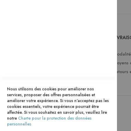
SERVICES
LIVRAI
Comment passer une commande ?
Modalités
FAQ
Moyens 
Lire en numérique
Retours 
Télécharger les catalogues Mame
Nous utilisons des cookies pour améliorer nos
services, proposer des offres personnalisées et
améliorer votre expérience. Si vous n'acceptez pas les
cookies essentiels, votre expérience pourrait être
affectée. Si vous souhaitez en savoir plus, veuillez lire
notre
Charte pour la protection des données
personnelles