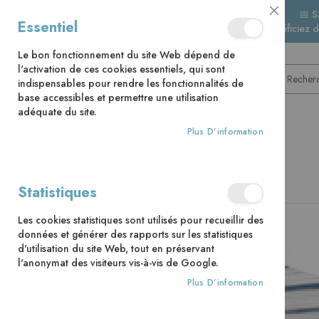
📅 S
Close
Essentiel
🚚 Bénéficiez 
Cookie
Bar
Le bon fonctionnement du site Web dépend de
l'activation de ces cookies essentiels, qui sont
indispensables pour rendre les fonctionnalités de
base accessibles et permettre une utilisation
adéquate du site.
Plus D’information
CATÉGORIES
Accueil
Les paroles du salut
Statistiques
Skip
Les cookies statistiques sont utilisés pour recueillir des
to
données et générer des rapports sur les statistiques
the
d'utilisation du site Web, tout en préservant
end
l'anonymat des visiteurs vis-à-vis de Google.
of
the
Plus D’information
images
gallery