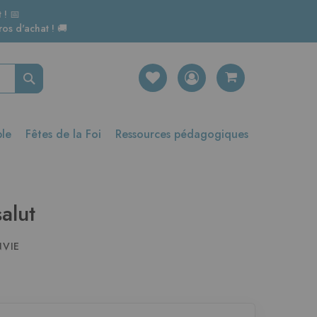
 ! 📅
os d'achat ! 🚚
Rechercher
ble
Fêtes de la Foi
Ressources pédagogiques
alut
NVIE