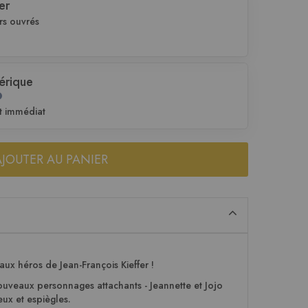
er
rs ouvrés
érique
t immédiat
AJOUTER AU PANIER
aux héros de Jean-François Kieffer !
ouveaux personnages attachants - Jeannette et Jojo
eux et espiègles.