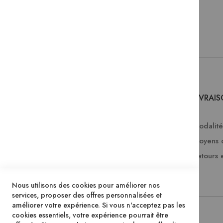
SERVICES
LIVRAI
Comment passer une commande ?
Modalités
FAQ
Moyens 
Lire en numérique
Retours 
Télécharger les catalogues Mame
Nous utilisons des cookies pour améliorer nos
services, proposer des offres personnalisées et
améliorer votre expérience. Si vous n'acceptez pas les
cookies essentiels, votre expérience pourrait être