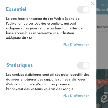
📅 S
Close
Essentiel
🚚 Bénéficiez 
Cookie
Bar
Le bon fonctionnement du site Web dépend de
l'activation de ces cookies essentiels, qui sont
indispensables pour rendre les fonctionnalités de
base accessibles et permettre une utilisation
adéquate du site.
Plus D’information
CATÉGORIES
Accueil
Le Mystère du poilu
Statistiques
Skip
Les cookies statistiques sont utilisés pour recueillir des
to
données et générer des rapports sur les statistiques
the
d'utilisation du site Web, tout en préservant
end
l'anonymat des visiteurs vis-à-vis de Google.
of
the
Plus D’information
images
gallery