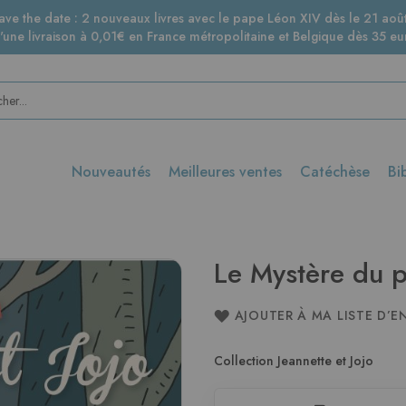
ave the date : 2 nouveaux livres avec le pape Léon XIV dès le 21 août
d'une livraison à 0,01€ en France métropolitaine et Belgique dès 35 eur
Nouveautés
Meilleures ventes
Catéchèse
Bi
Le Mystère du p
AJOUTER À MA LISTE D’E
Collection Jeannette et Jojo