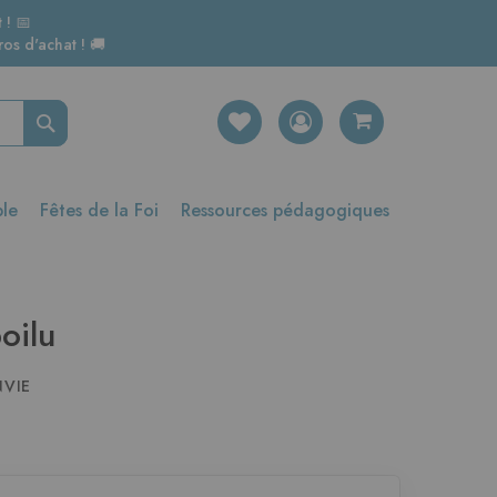
 ! 📅
os d'achat ! 🚚
Rechercher
ble
Fêtes de la Foi
Ressources pédagogiques
oilu
NVIE