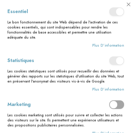
📅 Save the date : 2 nouveaux livres avec le pape Léon XIV dès le 21
Cl
Essentiel
août ! 📅
C
Ba
🚚 Bénéficiez d'une livraison à 0,01€ en France métropolitaine et
Le bon fonctionnement du site Web dépend de l'activation de ces
Belgique dès 35 euros d'achat ! 🚚
cookies essentiels, qui sont indispensables pour rendre les
fonctionnalités de base accessibles et permettre une utilisation
adéquate du site.
Plus D’information
Rechercher
Statistiques
Accueil
Vers Jérusalem - T10
Les cookies statistiques sont utilisés pour recueillir des données et
Skip
générer des rapports sur les statistiques d'utilisation du site Web, tout
to
en préservant l'anonymat des visiteurs vis-à-vis de Google.
the
Plus D’information
end
of
the
Marketing
images
gallery
Les cookies marketing sont utilisés pour suivre et collecter les actions
des visiteurs sur le site. Ils permettent une expérience utilisateurs et
des propositions publicitaires personnalisées.