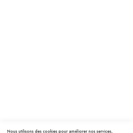
Suivez notre newsletter
Je m'inscris !
ENVOYER
SERVICES
LIVRAISON & PAIEMENT
INFORMATIONS
NOUS CONTACTER
Nous utilisons des cookies pour améliorer nos services,