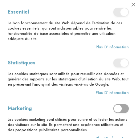
📅 Save the date : 2 nouveaux livres avec le pape Léon XIV dès le 21
Cl
Essentiel
août ! 📅
C
Ba
🚚 Bénéficiez d'une livraison à 0,01€ en France métropolitaine et
Le bon fonctionnement du site Web dépend de l'activation de ces
Belgique dès 35 euros d'achat ! 🚚
cookies essentiels, qui sont indispensables pour rendre les
fonctionnalités de base accessibles et permettre une utilisation
adéquate du site.
Plus D’information
Rechercher
Statistiques
Accueil
Découvrir le Nouveau Testament en deux heures
Les cookies statistiques sont utilisés pour recueillir des données et
Skip
générer des rapports sur les statistiques d'utilisation du site Web, tout
to
en préservant l'anonymat des visiteurs vis-à-vis de Google.
the
Plus D’information
end
of
the
Marketing
images
gallery
Les cookies marketing sont utilisés pour suivre et collecter les actions
des visiteurs sur le site. Ils permettent une expérience utilisateurs et
des propositions publicitaires personnalisées.