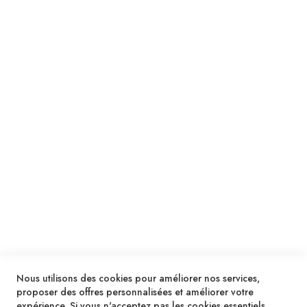
Suivez notre newsletter
Je m'inscris !
ENVOYER
SERVICES
LIVRAISON & PAIEMENT
INFORMATIONS
NOUS CONTACTER
Nous utilisons des cookies pour améliorer nos services,
proposer des offres personnalisées et améliorer votre
expérience. Si vous n'acceptez pas les cookies essentiels,