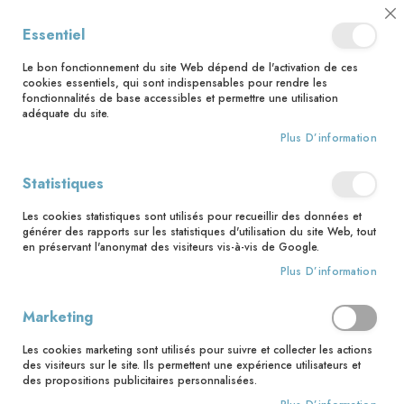
📅 Save the date : 2 nouveaux livres avec le pape Léon XIV dès le 21
Cl
Essentiel
août ! 📅
C
Ba
🚚 Bénéficiez d'une livraison à 0,01€ en France métropolitaine et
Le bon fonctionnement du site Web dépend de l'activation de ces
Belgique dès 35 euros d'achat ! 🚚
cookies essentiels, qui sont indispensables pour rendre les
fonctionnalités de base accessibles et permettre une utilisation
adéquate du site.
Plus D’information
Rechercher
Statistiques
Accueil
Missel des dimanches 2018
Les cookies statistiques sont utilisés pour recueillir des données et
Skip
générer des rapports sur les statistiques d'utilisation du site Web, tout
to
en préservant l'anonymat des visiteurs vis-à-vis de Google.
the
Plus D’information
end
of
the
Marketing
images
gallery
Les cookies marketing sont utilisés pour suivre et collecter les actions
des visiteurs sur le site. Ils permettent une expérience utilisateurs et
des propositions publicitaires personnalisées.