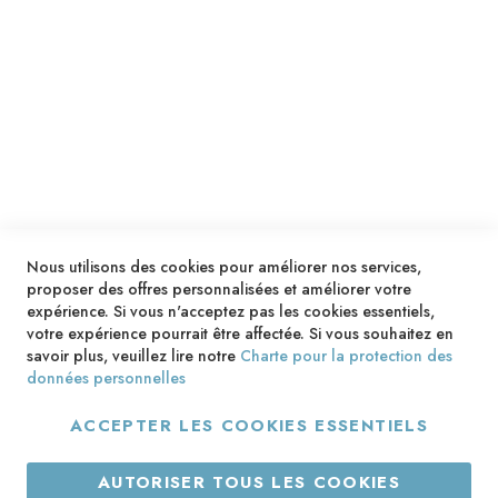
SERVICES
LIVRAISON & PAIEMENT
INFORMATIONS
NOUS CONTACTER
Nous utilisons des cookies pour améliorer nos services,
proposer des offres personnalisées et améliorer votre
expérience. Si vous n'acceptez pas les cookies essentiels,
votre expérience pourrait être affectée. Si vous souhaitez en
savoir plus, veuillez lire notre
Charte pour la protection des
données personnelles
ACCEPTER LES COOKIES ESSENTIELS
Copyright © 2013-2026. Tous droits réservés.
AUTORISER TOUS LES COOKIES