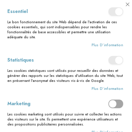
📅 Save the date : 2 nouveaux livres avec le pape Léon XIV dès le 21
Cl
Essentiel
août ! 📅
C
Ba
🚚 Bénéficiez d'une livraison à 0,01€ en France métropolitaine et
Le bon fonctionnement du site Web dépend de l'activation de ces
Belgique dès 35 euros d'achat ! 🚚
cookies essentiels, qui sont indispensables pour rendre les
fonctionnalités de base accessibles et permettre une utilisation
adéquate du site.
Plus D’information
Rechercher
Statistiques
Accueil
Louis et Aimée
Les cookies statistiques sont utilisés pour recueillir des données et
Skip
générer des rapports sur les statistiques d'utilisation du site Web, tout
to
en préservant l'anonymat des visiteurs vis-à-vis de Google.
the
Plus D’information
end
of
the
Marketing
images
gallery
Les cookies marketing sont utilisés pour suivre et collecter les actions
des visiteurs sur le site. Ils permettent une expérience utilisateurs et
des propositions publicitaires personnalisées.