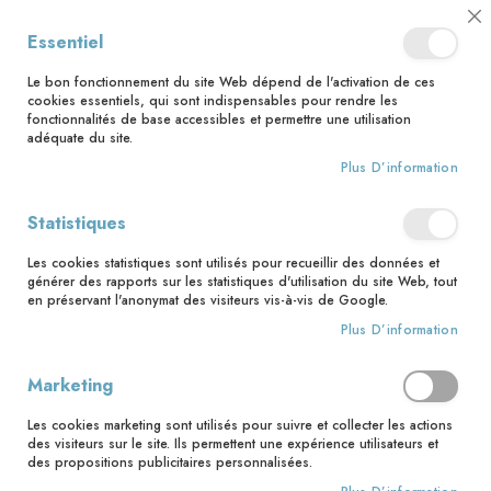
📅 Save the date : 2 nouveaux livres avec le pape Léon XIV dès le 21
Cl
Essentiel
août ! 📅
C
Ba
🚚 Bénéficiez d'une livraison à 0,01€ en France métropolitaine et
Le bon fonctionnement du site Web dépend de l'activation de ces
Belgique dès 35 euros d'achat ! 🚚
cookies essentiels, qui sont indispensables pour rendre les
fonctionnalités de base accessibles et permettre une utilisation
adéquate du site.
Plus D’information
Rechercher
Statistiques
Accueil
Le serf disparu
Les cookies statistiques sont utilisés pour recueillir des données et
Skip
générer des rapports sur les statistiques d'utilisation du site Web, tout
to
en préservant l'anonymat des visiteurs vis-à-vis de Google.
the
Plus D’information
end
of
the
Marketing
images
gallery
Les cookies marketing sont utilisés pour suivre et collecter les actions
des visiteurs sur le site. Ils permettent une expérience utilisateurs et
des propositions publicitaires personnalisées.