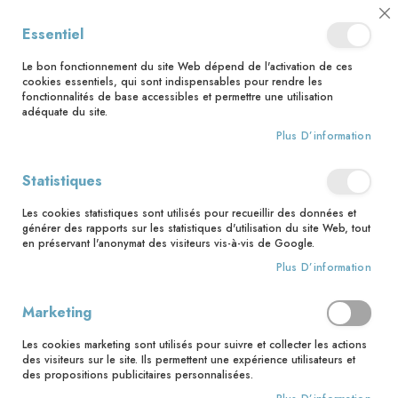
📅 Save the date : 2 nouveaux livres avec le pape Léon XIV dès le 21
Cl
Essentiel
août ! 📅
C
Ba
🚚 Bénéficiez d'une livraison à 0,01€ en France métropolitaine et
Le bon fonctionnement du site Web dépend de l'activation de ces
Belgique dès 35 euros d'achat ! 🚚
cookies essentiels, qui sont indispensables pour rendre les
fonctionnalités de base accessibles et permettre une utilisation
adéquate du site.
Plus D’information
Rechercher
Statistiques
Accueil
L'amour me relève chaque jour
Les cookies statistiques sont utilisés pour recueillir des données et
Skip
générer des rapports sur les statistiques d'utilisation du site Web, tout
to
en préservant l'anonymat des visiteurs vis-à-vis de Google.
the
Plus D’information
end
of
the
Marketing
images
gallery
Les cookies marketing sont utilisés pour suivre et collecter les actions
des visiteurs sur le site. Ils permettent une expérience utilisateurs et
des propositions publicitaires personnalisées.