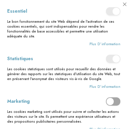
📅 Save the date : 2 nouveaux livres avec le pape Léon XIV dès le 21
Cl
Essentiel
août ! 📅
C
Ba
🚚 Bénéficiez d'une livraison à 0,01€ en France métropolitaine et
Le bon fonctionnement du site Web dépend de l'activation de ces
Belgique dès 35 euros d'achat ! 🚚
cookies essentiels, qui sont indispensables pour rendre les
fonctionnalités de base accessibles et permettre une utilisation
adéquate du site.
Plus D’information
Rechercher
Statistiques
Accueil
Mon carnet pour lire la Bible - version foncée
Les cookies statistiques sont utilisés pour recueillir des données et
Skip
générer des rapports sur les statistiques d'utilisation du site Web, tout
to
en préservant l'anonymat des visiteurs vis-à-vis de Google.
the
Plus D’information
end
of
the
Marketing
images
gallery
Les cookies marketing sont utilisés pour suivre et collecter les actions
des visiteurs sur le site. Ils permettent une expérience utilisateurs et
des propositions publicitaires personnalisées.