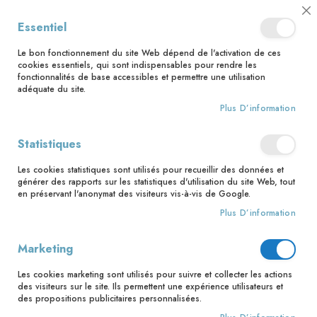
📅 Save the date : 2 nouveaux livres avec le pape Léon XIV dès le 21
Cl
Essentiel
août ! 📅
C
Ba
🚚 Bénéficiez d'une livraison à 0,01€ en France métropolitaine et
Le bon fonctionnement du site Web dépend de l'activation de ces
Belgique dès 35 euros d'achat ! 🚚
cookies essentiels, qui sont indispensables pour rendre les
fonctionnalités de base accessibles et permettre une utilisation
adéquate du site.
Plus D’information
Rechercher
Statistiques
Accueil
Catéchèse et culture chrétienne
Les cookies statistiques sont utilisés pour recueillir des données et
Catéchèse et culture chrétienne
générer des rapports sur les statistiques d'utilisation du site Web, tout
en préservant l'anonymat des visiteurs vis-à-vis de Google.
Transmettre la foi grâce à une catéchèse simple, ludique et
Plus D’information
ancrée dans la Parole de Dieu, telle est la mission de nos
parcours de catéchisme. Élaborés par des auteurs reconnus
Marketing
pour leurs compétences pédagogiques, théologiques et
pastorales, ils offrent des supports simples à prendre en
Les cookies marketing sont utilisés pour suivre et collecter les actions
main pour les accompagnateurs et de nombreuses
des visiteurs sur le site. Ils permettent une expérience utilisateurs et
ressources pédagogiques pour les enfants.
des propositions publicitaires personnalisées.