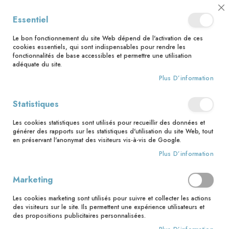
📅 Save the date : 2 nouveaux livres avec le pape Léon XIV dès le 21
Cl
Essentiel
août ! 📅
C
Ba
🚚 Bénéficiez d'une livraison à 0,01€ en France métropolitaine et
Le bon fonctionnement du site Web dépend de l'activation de ces
Belgique dès 35 euros d'achat ! 🚚
cookies essentiels, qui sont indispensables pour rendre les
fonctionnalités de base accessibles et permettre une utilisation
adéquate du site.
Plus D’information
Rechercher
Statistiques
Accueil
Charte de protection des données
Les cookies statistiques sont utilisés pour recueillir des données et
Charte pour la protection des données
générer des rapports sur les statistiques d'utilisation du site Web, tout
personnelles
en préservant l'anonymat des visiteurs vis-à-vis de Google.
Plus D’information
Préambule
Marketing
Mame Editions, marque de FLEURUS ÉDITIONS, éditeur de livre
religieux (ci-après « les Services »).
Les cookies marketing sont utilisés pour suivre et collecter les actions
des visiteurs sur le site. Ils permettent une expérience utilisateurs et
Mame Editions est engagé dans une démarche en faveur de la
des propositions publicitaires personnalisées.
protection des données personnelles. A ce titre, Mame Editions