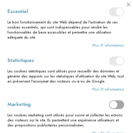
📅 Save the date : 2 nouveaux livres avec le pape Léon XIV dès le 21
Cl
Essentiel
août ! 📅
C
Ba
🚚 Bénéficiez d'une livraison à 0,01€ en France métropolitaine et
Le bon fonctionnement du site Web dépend de l'activation de ces
Belgique dès 35 euros d'achat ! 🚚
cookies essentiels, qui sont indispensables pour rendre les
fonctionnalités de base accessibles et permettre une utilisation
adéquate du site.
Plus D’information
Rechercher
Statistiques
Accueil
Collections
Premiers pas
Les cookies statistiques sont utilisés pour recueillir des données et
Premiers pas
générer des rapports sur les statistiques d'utilisation du site Web, tout
en préservant l'anonymat des visiteurs vis-à-vis de Google.
4
articles
Plus D’information
Pa
Trier par
or
Marketing
dé
Les cookies marketing sont utilisés pour suivre et collecter les actions
des visiteurs sur le site. Ils permettent une expérience utilisateurs et
des propositions publicitaires personnalisées.