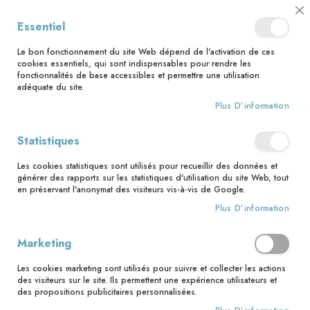
📅 Save the date : 2 nouveaux livres avec le pape Léon XIV dès le 21
Cl
Essentiel
août ! 📅
C
Ba
🚚 Bénéficiez d'une livraison à 0,01€ en France métropolitaine et
Le bon fonctionnement du site Web dépend de l'activation de ces
Belgique dès 35 euros d'achat ! 🚚
cookies essentiels, qui sont indispensables pour rendre les
fonctionnalités de base accessibles et permettre une utilisation
adéquate du site.
Plus D’information
Rechercher
Statistiques
Accueil
Contributeur
Jenny Zemanek
Les cookies statistiques sont utilisés pour recueillir des données et
Jenny Zemanek
générer des rapports sur les statistiques d'utilisation du site Web, tout
en préservant l'anonymat des visiteurs vis-à-vis de Google.
Plus D’information
1
article
Marketing
Pa
Trier par
or
Les cookies marketing sont utilisés pour suivre et collecter les actions
des visiteurs sur le site. Ils permettent une expérience utilisateurs et
dé
des propositions publicitaires personnalisées.