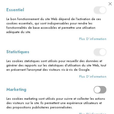
📅 Save the date : 2 nouveaux livres avec le pape Léon XIV dès le 21
Cl
Essentiel
août ! 📅
C
Ba
🚚 Bénéficiez d'une livraison à 0,01€ en France métropolitaine et
Le bon fonctionnement du site Web dépend de l'activation de ces
Belgique dès 35 euros d'achat ! 🚚
cookies essentiels, qui sont indispensables pour rendre les
fonctionnalités de base accessibles et permettre une utilisation
adéquate du site.
Plus D’information
Rechercher
Statistiques
Accueil
Contributeur
Ludovic Frère
Les cookies statistiques sont utilisés pour recueillir des données et
Ludovic Frère
générer des rapports sur les statistiques d'utilisation du site Web, tout
en préservant l'anonymat des visiteurs vis-à-vis de Google.
Plus D’information
1
article
Marketing
Pa
Trier par
or
Les cookies marketing sont utilisés pour suivre et collecter les actions
des visiteurs sur le site. Ils permettent une expérience utilisateurs et
dé
des propositions publicitaires personnalisées.