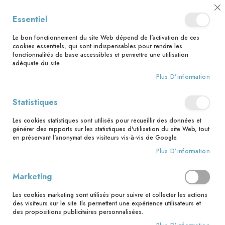
📅 Save the date : 2 nouveaux livres avec le pape Léon XIV dès le 21
Cl
Essentiel
août ! 📅
C
Ba
🚚 Bénéficiez d'une livraison à 0,01€ en France métropolitaine et
Le bon fonctionnement du site Web dépend de l'activation de ces
Belgique dès 35 euros d'achat ! 🚚
cookies essentiels, qui sont indispensables pour rendre les
fonctionnalités de base accessibles et permettre une utilisation
adéquate du site.
Plus D’information
Rechercher
Statistiques
Accueil
Contributeur
Dominique Rigaux
Les cookies statistiques sont utilisés pour recueillir des données et
Dominique Rigaux
générer des rapports sur les statistiques d'utilisation du site Web, tout
en préservant l'anonymat des visiteurs vis-à-vis de Google.
Plus D’information
Marketing
MA LISTE D’ENVIES
Les cookies marketing sont utilisés pour suivre et collecter les actions
des visiteurs sur le site. Ils permettent une expérience utilisateurs et
des propositions publicitaires personnalisées.
Il n’y a aucun article dans votre liste d’envies.