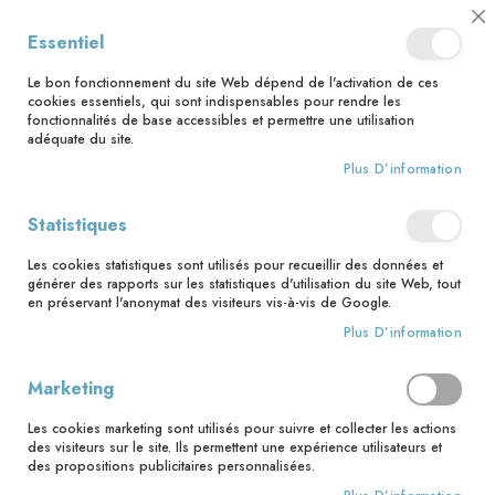
📅 Save the date : 2 nouveaux livres avec le pape Léon XIV dès le 21
Cl
Essentiel
août ! 📅
C
Ba
🚚 Bénéficiez d'une livraison à 0,01€ en France métropolitaine et
Le bon fonctionnement du site Web dépend de l'activation de ces
Belgique dès 35 euros d'achat ! 🚚
cookies essentiels, qui sont indispensables pour rendre les
fonctionnalités de base accessibles et permettre une utilisation
adéquate du site.
Plus D’information
Rechercher
Statistiques
Accueil
Contributeur
Jean-François Cellier
Les cookies statistiques sont utilisés pour recueillir des données et
Jean-François Cellier
générer des rapports sur les statistiques d'utilisation du site Web, tout
en préservant l'anonymat des visiteurs vis-à-vis de Google.
Plus D’information
1
article
Marketing
Pa
Trier par
or
Les cookies marketing sont utilisés pour suivre et collecter les actions
des visiteurs sur le site. Ils permettent une expérience utilisateurs et
dé
des propositions publicitaires personnalisées.