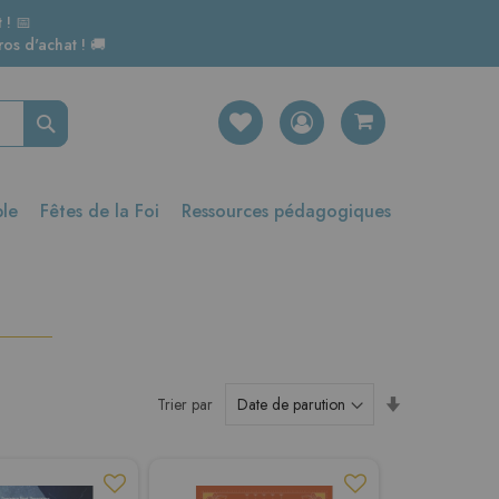
 ! 📅
os d'achat ! 🚚
Rechercher
ble
Fêtes de la Foi
Ressources pédagogiques
Par
Trier par
ordre
croissant