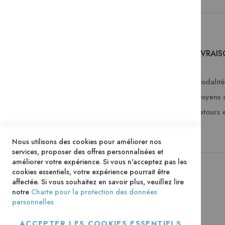
SERVICES
LIVRAI
Comment passer une commande ?
Modalités
FAQ
Moyens 
Lire en numérique
Retours 
Télécharger les catalogues Mame
Nous utilisons des cookies pour améliorer nos
services, proposer des offres personnalisées et
améliorer votre expérience. Si vous n'acceptez pas les
cookies essentiels, votre expérience pourrait être
affectée. Si vous souhaitez en savoir plus, veuillez lire
notre
Charte pour la protection des données
personnelles
ACCEPTER LES COOKIES ESSENTIELS