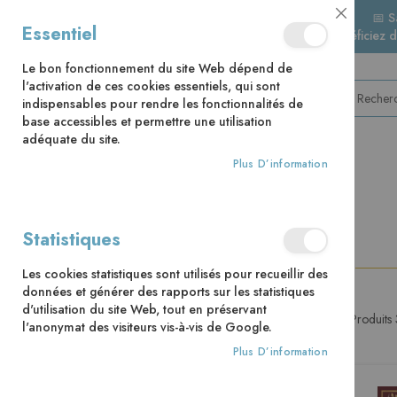
📅 S
Close
Essentiel
🚚 Bénéficiez 
Cookie
Bar
Le bon fonctionnement du site Web dépend de
l'activation de ces cookies essentiels, qui sont
indispensables pour rendre les fonctionnalités de
base accessibles et permettre une utilisation
adéquate du site.
Plus D’information
CATÉGORIES
Accueil
Jeunesse
+ 12 ans
Romans
Statistiques
Les cookies statistiques sont utilisés pour recueillir des
données et générer des rapports sur les statistiques
d'utilisation du site Web, tout en préservant
Produits
PRIX
l'anonymat des visiteurs vis-à-vis de Google.
Plus D’information