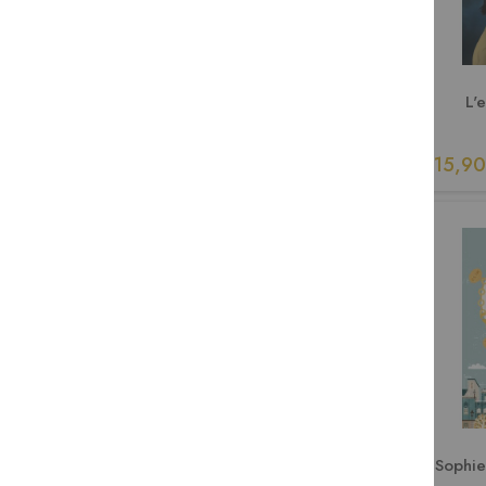
L'
15,90
Sophie