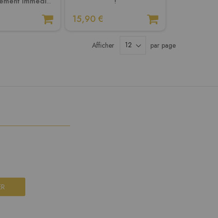
ement immédiat
!
NE
15,90 €
Afficher
par page
ER