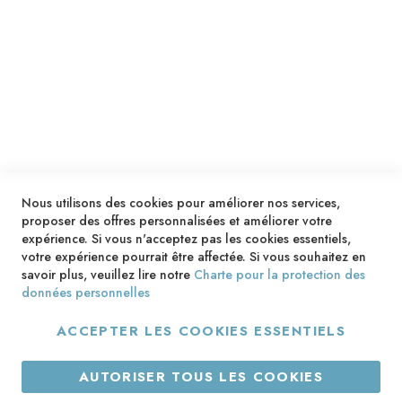
SERVICES
LIVRAISON & PAIEMENT
INFORMATIONS
NOUS CONTACTER
Nous utilisons des cookies pour améliorer nos services,
proposer des offres personnalisées et améliorer votre
expérience. Si vous n'acceptez pas les cookies essentiels,
votre expérience pourrait être affectée. Si vous souhaitez en
savoir plus, veuillez lire notre
Charte pour la protection des
données personnelles
ACCEPTER LES COOKIES ESSENTIELS
Copyright © 2013-2026. Tous droits réservés.
AUTORISER TOUS LES COOKIES