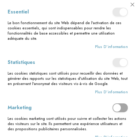
📅 Save the date : 2 nouveaux livres avec le pape Léon XIV dès le 21
Cl
Essentiel
août ! 📅
C
Ba
🚚 Bénéficiez d'une livraison à 0,01€ en France métropolitaine et
Le bon fonctionnement du site Web dépend de l'activation de ces
Belgique dès 35 euros d'achat ! 🚚
cookies essentiels, qui sont indispensables pour rendre les
fonctionnalités de base accessibles et permettre une utilisation
adéquate du site.
Plus D’information
Rechercher
Statistiques
Accueil
Jeunesse
7-9 ans
Les cookies statistiques sont utilisés pour recueillir des données et
7-9 ans
générer des rapports sur les statistiques d'utilisation du site Web, tout
en préservant l'anonymat des visiteurs vis-à-vis de Google.
Pa
Filtrer par
Trier par
Plus D’information
or
cr
Produits
49
-
60
sur
297
Marketing
Les cookies marketing sont utilisés pour suivre et collecter les actions
des visiteurs sur le site. Ils permettent une expérience utilisateurs et
des propositions publicitaires personnalisées.