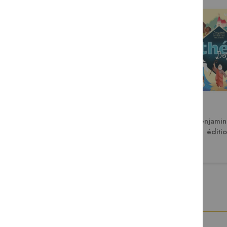
Théo junior
Théo benjamin 
éditi
30,50 €
24,90 €