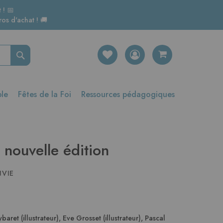
 ! 📅
os d'achat ! 🚚
Rechercher
ble
Fêtes de la Foi
Ressources pédagogiques
 nouvelle édition
NVIE
ybaret (illustrateur)
,
Eve Grosset (illustrateur)
,
Pascal