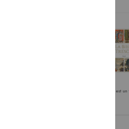
Van, dis-nous en qui tu crois
La Bible est un
?
19,90 €
39,95 €