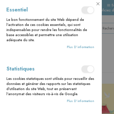
📅 S
Close
Essentiel
🚚 Bénéficiez 
Cookie
Bar
Le bon fonctionnement du site Web dépend de
l'activation de ces cookies essentiels, qui sont
indispensables pour rendre les fonctionnalités de
base accessibles et permettre une utilisation
adéquate du site.
Plus D’information
CATÉGORIES
Accueil
Théo benjamin - nouvelle édition
Statistiques
Skip
Les cookies statistiques sont utilisés pour recueillir des
to
données et générer des rapports sur les statistiques
the
d'utilisation du site Web, tout en préservant
end
l'anonymat des visiteurs vis-à-vis de Google.
of
the
Plus D’information
images
gallery