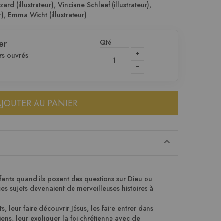
ard (illustrateur)
,
Vinciane Schleef (illustrateur)
,
r)
,
Emma Wicht (illustrateur)
Qté
er
rs ouvrés
AJOUTER AU PANIER
nts quand ils posent des questions sur Dieu ou
i ces sujets devenaient de merveilleuses histoires à
s, leur faire découvrir Jésus, les faire entrer dans
iens, leur expliquer la foi chrétienne avec de