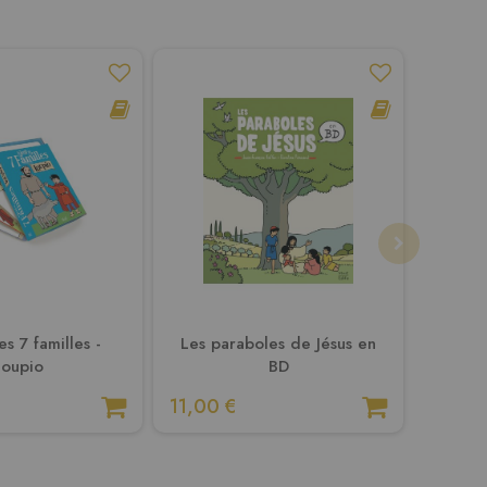
s 7 familles -
Les paraboles de Jésus en
La Bibl
Loupio
BD
11,00 €
21,90