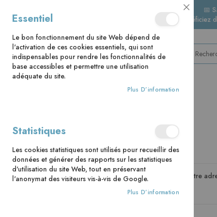
📅 S
Essentiel
🚚 Bénéficiez 
Le bon fonctionnement du site Web dépend de
l'activation de ces cookies essentiels, qui sont
indispensables pour rendre les fonctionnalités de
base accessibles et permettre une utilisation
adéquate du site.
Plus D’information
CATÉGORIES
Accès client
Statistiques
Les cookies statistiques sont utilisés pour recueillir des
Clients enregistrés
données et générer des rapports sur les statistiques
d'utilisation du site Web, tout en préservant
Si vous avez un compte, connectez-vous avec votre adre
l'anonymat des visiteurs vis-à-vis de Google.
Plus D’information
Email