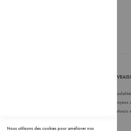
SERVICES
LIVRAI
Comment passer une commande ?
Modalités
FAQ
Moyens 
Lire en numérique
Retours 
Télécharger les catalogues Mame
Nous utilisons des cookies pour améliorer nos