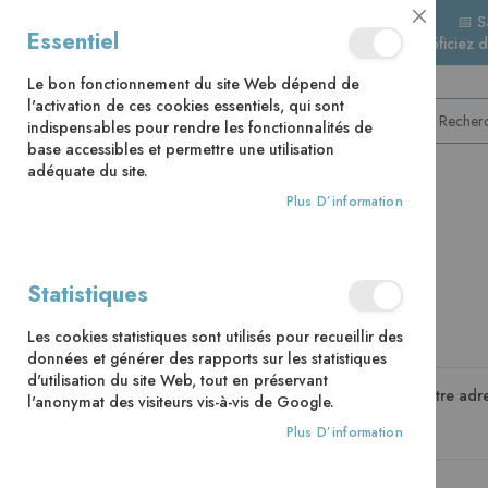
📅 S
Close
Essentiel
🚚 Bénéficiez 
Cookie
Bar
Le bon fonctionnement du site Web dépend de
l'activation de ces cookies essentiels, qui sont
indispensables pour rendre les fonctionnalités de
base accessibles et permettre une utilisation
adéquate du site.
Plus D’information
CATÉGORIES
Accès client
Statistiques
Les cookies statistiques sont utilisés pour recueillir des
Clients enregistrés
données et générer des rapports sur les statistiques
d'utilisation du site Web, tout en préservant
Si vous avez un compte, connectez-vous avec votre adre
l'anonymat des visiteurs vis-à-vis de Google.
Plus D’information
Email