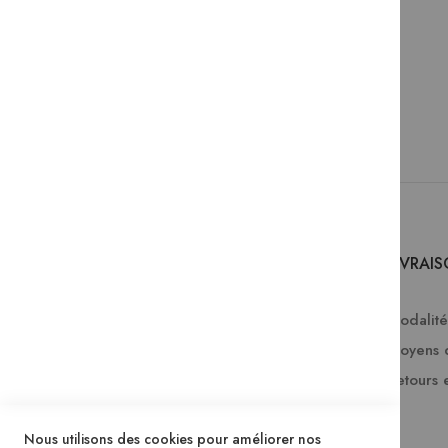
SERVICES
LIVRAI
Comment passer une commande ?
Modalités
FAQ
Moyens 
Lire en numérique
Retours 
Télécharger les catalogues Mame
Nous utilisons des cookies pour améliorer nos