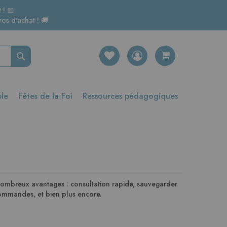
 ! 📅
os d'achat ! 🚚
Rechercher
ble
Fêtes de la Foi
Ressources pédagogiques
nombreux avantages : consultation rapide, sauvegarder
 commandes, et bien plus encore.