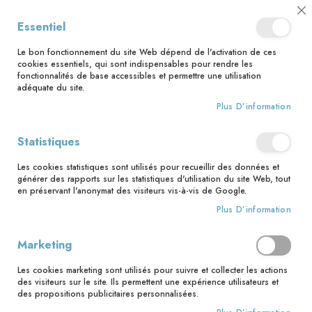
📅 Save the date : 2 nouveaux livres avec le pape Léon XIV dès le 21
Cl
Essentiel
août ! 📅
C
Ba
🚚 Bénéficiez d'une livraison à 0,01€ en France métropolitaine et
Le bon fonctionnement du site Web dépend de l'activation de ces
Belgique dès 35 euros d'achat ! 🚚
cookies essentiels, qui sont indispensables pour rendre les
fonctionnalités de base accessibles et permettre une utilisation
adéquate du site.
Plus D’information
Rechercher
Accès client
Statistiques
Les cookies statistiques sont utilisés pour recueillir des données et
Clients enregistrés
générer des rapports sur les statistiques d'utilisation du site Web, tout
en préservant l'anonymat des visiteurs vis-à-vis de Google.
Si vous avez un compte, connectez-vous avec votre adresse
Plus D’information
email.
Marketing
Email
Les cookies marketing sont utilisés pour suivre et collecter les actions
des visiteurs sur le site. Ils permettent une expérience utilisateurs et
des propositions publicitaires personnalisées.
Mot de passe