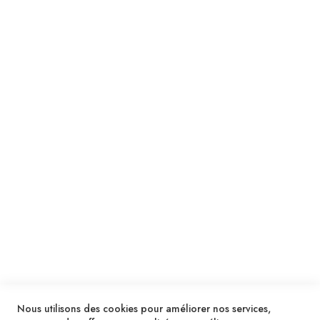
Suivez notre newsletter
Je m'inscris !
ENVOYER
SERVICES
LIVRAISON & PAIEMENT
INFORMATIONS
NOUS CONTACTER
Nous utilisons des cookies pour améliorer nos services,