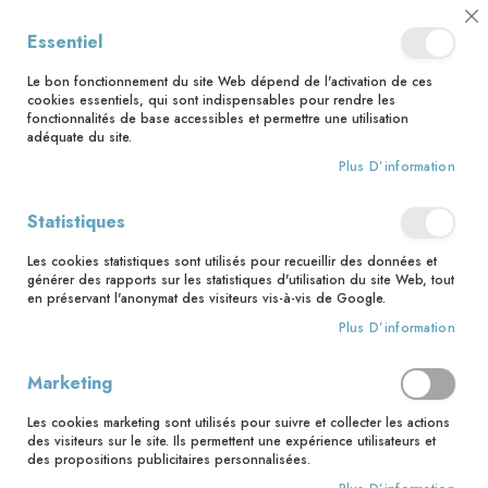
📅 Save the date : 2 nouveaux livres avec le pape Léon XIV dès le 21
Cl
Essentiel
août ! 📅
C
Ba
🚚 Bénéficiez d'une livraison à 0,01€ en France métropolitaine et
Le bon fonctionnement du site Web dépend de l'activation de ces
Belgique dès 35 euros d'achat ! 🚚
cookies essentiels, qui sont indispensables pour rendre les
fonctionnalités de base accessibles et permettre une utilisation
adéquate du site.
Plus D’information
Rechercher
Accès client
Statistiques
Les cookies statistiques sont utilisés pour recueillir des données et
Clients enregistrés
générer des rapports sur les statistiques d'utilisation du site Web, tout
en préservant l'anonymat des visiteurs vis-à-vis de Google.
Si vous avez un compte, connectez-vous avec votre adresse
Plus D’information
email.
Marketing
Email
Les cookies marketing sont utilisés pour suivre et collecter les actions
des visiteurs sur le site. Ils permettent une expérience utilisateurs et
des propositions publicitaires personnalisées.
Mot de passe