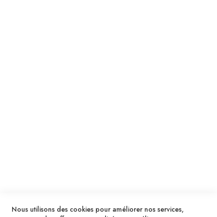
Suivez notre newsletter
Je m'inscris !
ENVOYER
SERVICES
LIVRAISON & PAIEMENT
INFORMATIONS
NOUS CONTACTER
Nous utilisons des cookies pour améliorer nos services,