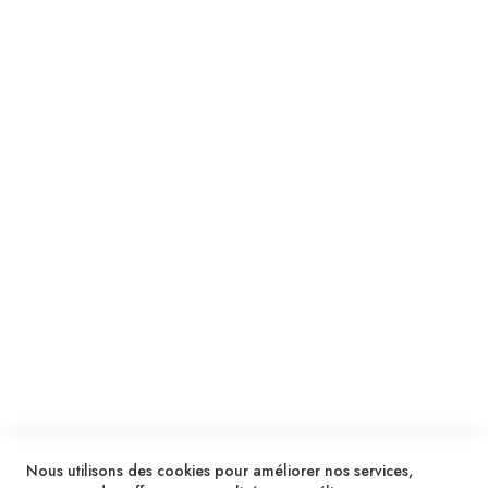
Suivez notre newsletter
Je m'inscris !
ENVOYER
SERVICES
LIVRAISON & PAIEMENT
INFORMATIONS
NOUS CONTACTER
Nous utilisons des cookies pour améliorer nos services,