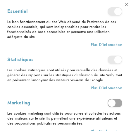
📅 Save the date : 2 nouveaux livres avec le pape Léon XIV dès le 21
Cl
Essentiel
août ! 📅
C
Ba
🚚 Bénéficiez d'une livraison à 0,01€ en France métropolitaine et
Le bon fonctionnement du site Web dépend de l'activation de ces
Belgique dès 35 euros d'achat ! 🚚
cookies essentiels, qui sont indispensables pour rendre les
fonctionnalités de base accessibles et permettre une utilisation
adéquate du site.
Plus D’information
Rechercher
Accès client
Statistiques
Les cookies statistiques sont utilisés pour recueillir des données et
Clients enregistrés
générer des rapports sur les statistiques d'utilisation du site Web, tout
en préservant l'anonymat des visiteurs vis-à-vis de Google.
Si vous avez un compte, connectez-vous avec votre adresse
Plus D’information
email.
Marketing
Email
Les cookies marketing sont utilisés pour suivre et collecter les actions
des visiteurs sur le site. Ils permettent une expérience utilisateurs et
des propositions publicitaires personnalisées.
Mot de passe