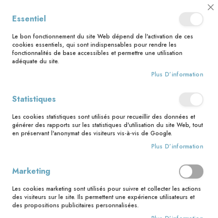
📅 Save the date : 2 nouveaux livres avec le pape Léon XIV dès le 21
Cl
Essentiel
août ! 📅
C
Ba
🚚 Bénéficiez d'une livraison à 0,01€ en France métropolitaine et
Le bon fonctionnement du site Web dépend de l'activation de ces
Belgique dès 35 euros d'achat ! 🚚
cookies essentiels, qui sont indispensables pour rendre les
fonctionnalités de base accessibles et permettre une utilisation
adéquate du site.
Plus D’information
Rechercher
Accès client
Statistiques
Les cookies statistiques sont utilisés pour recueillir des données et
Clients enregistrés
générer des rapports sur les statistiques d'utilisation du site Web, tout
en préservant l'anonymat des visiteurs vis-à-vis de Google.
Si vous avez un compte, connectez-vous avec votre adresse
Plus D’information
email.
Marketing
Email
Les cookies marketing sont utilisés pour suivre et collecter les actions
des visiteurs sur le site. Ils permettent une expérience utilisateurs et
des propositions publicitaires personnalisées.
Mot de passe