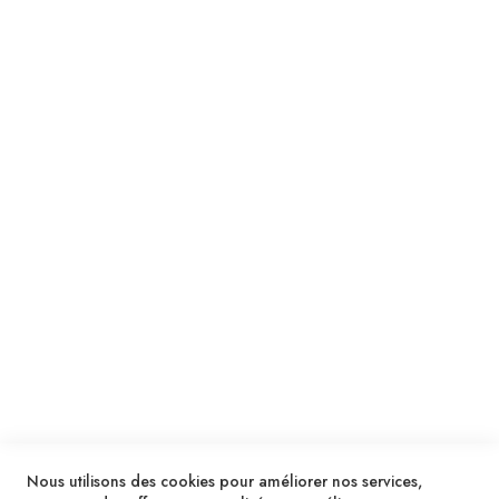
Suivez notre newsletter
Je m'inscris !
ENVOYER
SERVICES
LIVRAISON & PAIEMENT
INFORMATIONS
NOUS CONTACTER
Nous utilisons des cookies pour améliorer nos services,