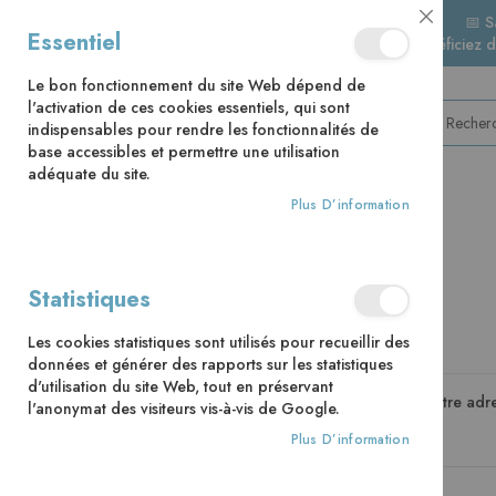
📅 S
Close
Essentiel
🚚 Bénéficiez 
Cookie
Bar
Le bon fonctionnement du site Web dépend de
l'activation de ces cookies essentiels, qui sont
indispensables pour rendre les fonctionnalités de
base accessibles et permettre une utilisation
adéquate du site.
Plus D’information
CATÉGORIES
Accès client
Statistiques
Les cookies statistiques sont utilisés pour recueillir des
Clients enregistrés
données et générer des rapports sur les statistiques
d'utilisation du site Web, tout en préservant
Si vous avez un compte, connectez-vous avec votre adre
l'anonymat des visiteurs vis-à-vis de Google.
Plus D’information
Email