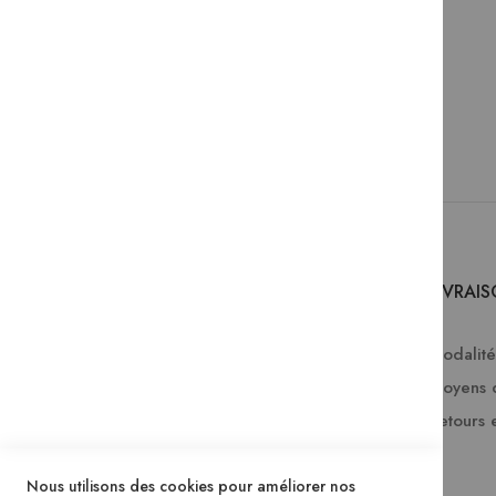
SERVICES
LIVRAI
Comment passer une commande ?
Modalités
FAQ
Moyens 
Lire en numérique
Retours 
Télécharger les catalogues Mame
Nous utilisons des cookies pour améliorer nos