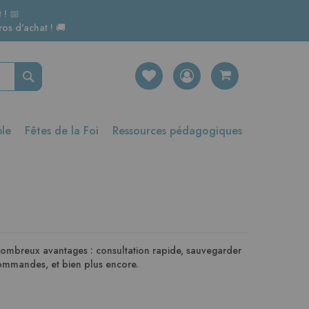
 ! 📅
os d'achat ! 🚚
Rechercher
ble
Fêtes de la Foi
Ressources pédagogiques
nombreux avantages : consultation rapide, sauvegarder
 commandes, et bien plus encore.