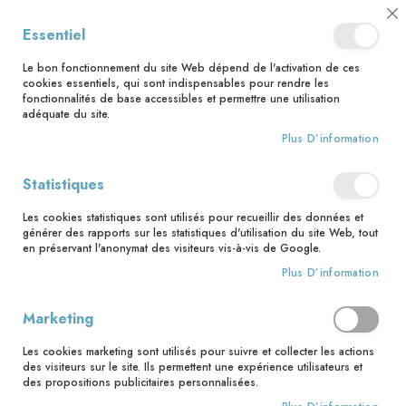
📅 Save the date : 2 nouveaux livres avec le pape Léon XIV dès le 21
Cl
Essentiel
août ! 📅
C
Ba
🚚 Bénéficiez d'une livraison à 0,01€ en France métropolitaine et
Le bon fonctionnement du site Web dépend de l'activation de ces
Belgique dès 35 euros d'achat ! 🚚
cookies essentiels, qui sont indispensables pour rendre les
fonctionnalités de base accessibles et permettre une utilisation
adéquate du site.
Plus D’information
Rechercher
Accès client
Statistiques
Les cookies statistiques sont utilisés pour recueillir des données et
Clients enregistrés
générer des rapports sur les statistiques d'utilisation du site Web, tout
en préservant l'anonymat des visiteurs vis-à-vis de Google.
Si vous avez un compte, connectez-vous avec votre adresse
Plus D’information
email.
Marketing
Email
Les cookies marketing sont utilisés pour suivre et collecter les actions
des visiteurs sur le site. Ils permettent une expérience utilisateurs et
des propositions publicitaires personnalisées.
Mot de passe