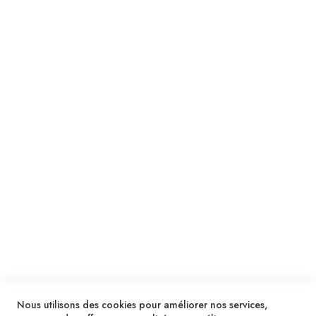
Suivez notre newsletter
Je m'inscris !
ENVOYER
SERVICES
LIVRAISON & PAIEMENT
INFORMATIONS
NOUS CONTACTER
Nous utilisons des cookies pour améliorer nos services,