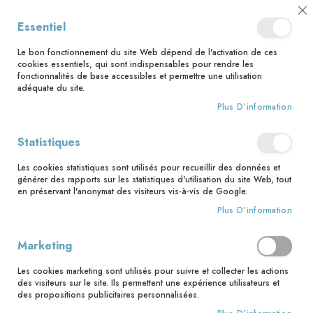
📅 Save the date : 2 nouveaux livres avec le pape Léon XIV dès le 21
Cl
Essentiel
août ! 📅
C
Ba
🚚 Bénéficiez d'une livraison à 0,01€ en France métropolitaine et
Le bon fonctionnement du site Web dépend de l'activation de ces
Belgique dès 35 euros d'achat ! 🚚
cookies essentiels, qui sont indispensables pour rendre les
fonctionnalités de base accessibles et permettre une utilisation
adéquate du site.
Plus D’information
Rechercher
Accès client
Statistiques
Les cookies statistiques sont utilisés pour recueillir des données et
Clients enregistrés
générer des rapports sur les statistiques d'utilisation du site Web, tout
en préservant l'anonymat des visiteurs vis-à-vis de Google.
Si vous avez un compte, connectez-vous avec votre adresse
Plus D’information
email.
Marketing
Email
Les cookies marketing sont utilisés pour suivre et collecter les actions
des visiteurs sur le site. Ils permettent une expérience utilisateurs et
des propositions publicitaires personnalisées.
Mot de passe