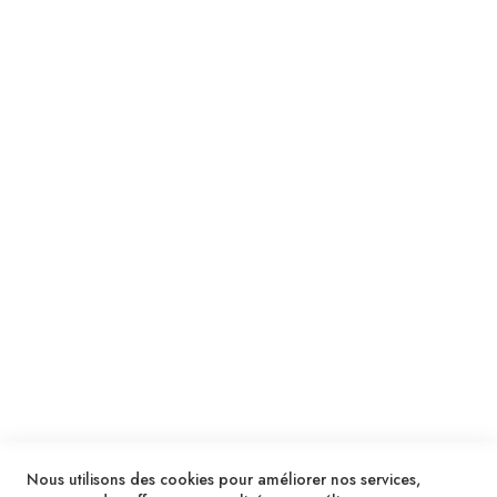
Suivez notre newsletter
Je m'inscris !
ENVOYER
SERVICES
LIVRAISON & PAIEMENT
INFORMATIONS
NOUS CONTACTER
Nous utilisons des cookies pour améliorer nos services,