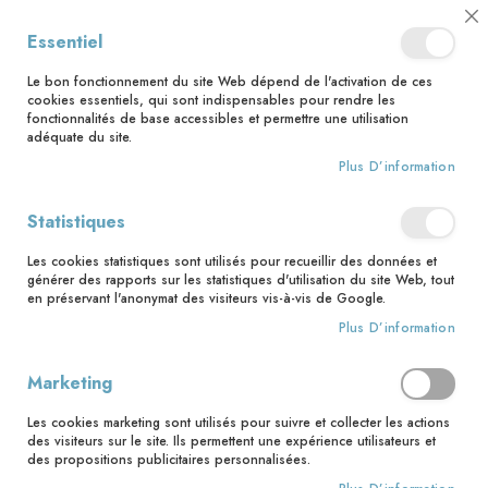
📅 Save the date : 2 nouveaux livres avec le pape Léon XIV dès le 21
Cl
Essentiel
août ! 📅
C
Ba
🚚 Bénéficiez d'une livraison à 0,01€ en France métropolitaine et
Le bon fonctionnement du site Web dépend de l'activation de ces
Belgique dès 35 euros d'achat ! 🚚
cookies essentiels, qui sont indispensables pour rendre les
fonctionnalités de base accessibles et permettre une utilisation
adéquate du site.
Plus D’information
Rechercher
Accès client
Statistiques
Les cookies statistiques sont utilisés pour recueillir des données et
Clients enregistrés
générer des rapports sur les statistiques d'utilisation du site Web, tout
en préservant l'anonymat des visiteurs vis-à-vis de Google.
Si vous avez un compte, connectez-vous avec votre adresse
Plus D’information
email.
Marketing
Email
Les cookies marketing sont utilisés pour suivre et collecter les actions
des visiteurs sur le site. Ils permettent une expérience utilisateurs et
des propositions publicitaires personnalisées.
Mot de passe