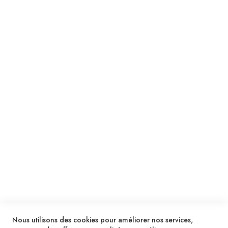
Suivez notre newsletter
Je m'inscris !
ENVOYER
SERVICES
LIVRAISON & PAIEMENT
INFORMATIONS
NOUS CONTACTER
Nous utilisons des cookies pour améliorer nos services,