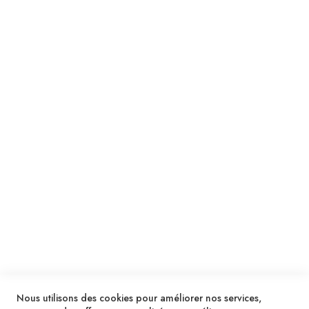
Suivez notre newsletter
Je m'inscris !
ENVOYER
SERVICES
LIVRAISON & PAIEMENT
INFORMATIONS
NOUS CONTACTER
Nous utilisons des cookies pour améliorer nos services,