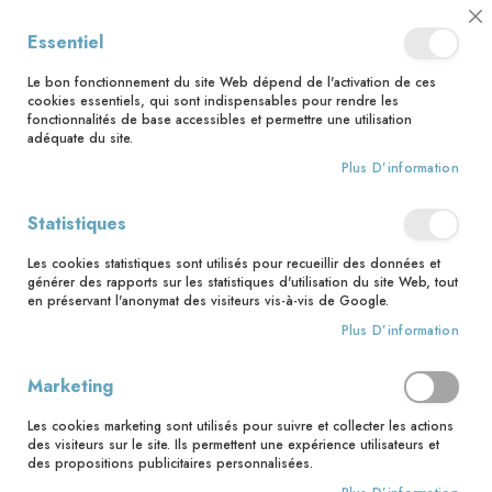
📅 Save the date : 2 nouveaux livres avec le pape Léon XIV dès le 21
Cl
Essentiel
août ! 📅
C
Ba
🚚 Bénéficiez d'une livraison à 0,01€ en France métropolitaine et
Le bon fonctionnement du site Web dépend de l'activation de ces
Belgique dès 35 euros d'achat ! 🚚
cookies essentiels, qui sont indispensables pour rendre les
fonctionnalités de base accessibles et permettre une utilisation
adéquate du site.
Plus D’information
Rechercher
Accès client
Statistiques
Les cookies statistiques sont utilisés pour recueillir des données et
Clients enregistrés
générer des rapports sur les statistiques d'utilisation du site Web, tout
en préservant l'anonymat des visiteurs vis-à-vis de Google.
Si vous avez un compte, connectez-vous avec votre adresse
Plus D’information
email.
Marketing
Email
Les cookies marketing sont utilisés pour suivre et collecter les actions
des visiteurs sur le site. Ils permettent une expérience utilisateurs et
des propositions publicitaires personnalisées.
Mot de passe