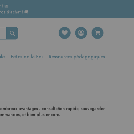
 ! 📅
os d'achat ! 🚚
Rechercher
ble
Fêtes de la Foi
Ressources pédagogiques
nombreux avantages : consultation rapide, sauvegarder
 commandes, et bien plus encore.