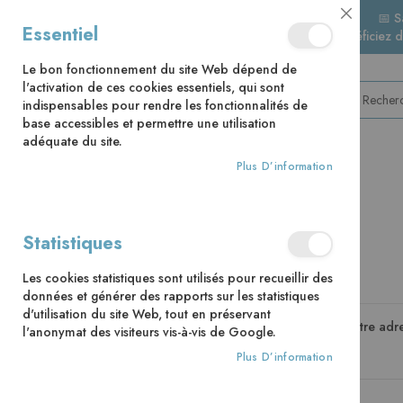
📅 S
Close
Essentiel
🚚 Bénéficiez 
Cookie
Bar
Le bon fonctionnement du site Web dépend de
l'activation de ces cookies essentiels, qui sont
indispensables pour rendre les fonctionnalités de
base accessibles et permettre une utilisation
adéquate du site.
Plus D’information
CATÉGORIES
Accès client
Statistiques
Les cookies statistiques sont utilisés pour recueillir des
Clients enregistrés
données et générer des rapports sur les statistiques
d'utilisation du site Web, tout en préservant
Si vous avez un compte, connectez-vous avec votre adre
l'anonymat des visiteurs vis-à-vis de Google.
Plus D’information
Email