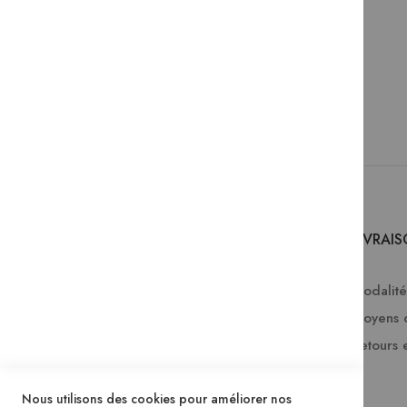
SERVICES
LIVRAI
Comment passer une commande ?
Modalités
FAQ
Moyens 
Lire en numérique
Retours 
Télécharger les catalogues Mame
Nous utilisons des cookies pour améliorer nos