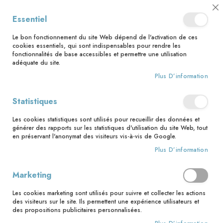
📅 Save the date : 2 nouveaux livres avec le pape Léon XIV dès le 21
Cl
Essentiel
août ! 📅
C
Ba
🚚 Bénéficiez d'une livraison à 0,01€ en France métropolitaine et
Le bon fonctionnement du site Web dépend de l'activation de ces
Belgique dès 35 euros d'achat ! 🚚
cookies essentiels, qui sont indispensables pour rendre les
fonctionnalités de base accessibles et permettre une utilisation
adéquate du site.
Plus D’information
Rechercher
Accès client
Statistiques
Les cookies statistiques sont utilisés pour recueillir des données et
Clients enregistrés
générer des rapports sur les statistiques d'utilisation du site Web, tout
en préservant l'anonymat des visiteurs vis-à-vis de Google.
Si vous avez un compte, connectez-vous avec votre adresse
Plus D’information
email.
Marketing
Email
Les cookies marketing sont utilisés pour suivre et collecter les actions
des visiteurs sur le site. Ils permettent une expérience utilisateurs et
des propositions publicitaires personnalisées.
Mot de passe