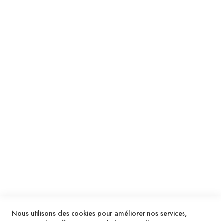
Suivez notre newsletter
Je m'inscris !
ENVOYER
SERVICES
LIVRAISON & PAIEMENT
INFORMATIONS
NOUS CONTACTER
Nous utilisons des cookies pour améliorer nos services,