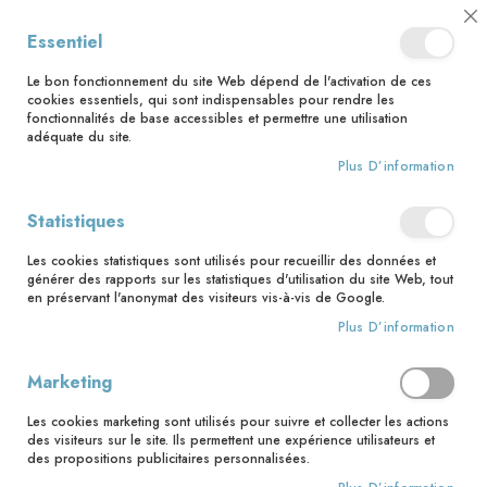
📅 Save the date : 2 nouveaux livres avec le pape Léon XIV dès le 21
Cl
Essentiel
août ! 📅
C
Ba
🚚 Bénéficiez d'une livraison à 0,01€ en France métropolitaine et
Le bon fonctionnement du site Web dépend de l'activation de ces
Belgique dès 35 euros d'achat ! 🚚
cookies essentiels, qui sont indispensables pour rendre les
fonctionnalités de base accessibles et permettre une utilisation
adéquate du site.
Plus D’information
Rechercher
Accès client
Statistiques
Les cookies statistiques sont utilisés pour recueillir des données et
Clients enregistrés
générer des rapports sur les statistiques d'utilisation du site Web, tout
en préservant l'anonymat des visiteurs vis-à-vis de Google.
Si vous avez un compte, connectez-vous avec votre adresse
Plus D’information
email.
Marketing
Email
Les cookies marketing sont utilisés pour suivre et collecter les actions
des visiteurs sur le site. Ils permettent une expérience utilisateurs et
des propositions publicitaires personnalisées.
Mot de passe