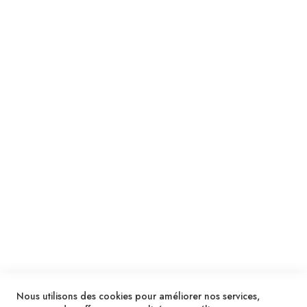
Suivez notre newsletter
Je m'inscris !
ENVOYER
SERVICES
LIVRAISON & PAIEMENT
INFORMATIONS
NOUS CONTACTER
Nous utilisons des cookies pour améliorer nos services,