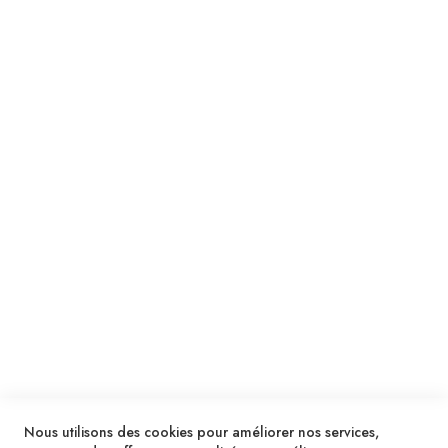
Suivez notre newsletter
Je m'inscris !
ENVOYER
SERVICES
LIVRAISON & PAIEMENT
INFORMATIONS
NOUS CONTACTER
Nous utilisons des cookies pour améliorer nos services,