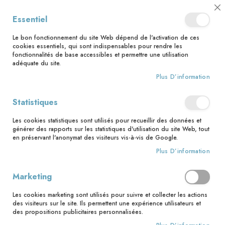
📅 Save the date : 2 nouveaux livres avec le pape Léon XIV dès le 21
Cl
Essentiel
août ! 📅
C
Ba
🚚 Bénéficiez d'une livraison à 0,01€ en France métropolitaine et
Le bon fonctionnement du site Web dépend de l'activation de ces
Belgique dès 35 euros d'achat ! 🚚
cookies essentiels, qui sont indispensables pour rendre les
fonctionnalités de base accessibles et permettre une utilisation
adéquate du site.
Plus D’information
Rechercher
Accès client
Statistiques
Les cookies statistiques sont utilisés pour recueillir des données et
Clients enregistrés
générer des rapports sur les statistiques d'utilisation du site Web, tout
en préservant l'anonymat des visiteurs vis-à-vis de Google.
Si vous avez un compte, connectez-vous avec votre adresse
Plus D’information
email.
Marketing
Email
Les cookies marketing sont utilisés pour suivre et collecter les actions
des visiteurs sur le site. Ils permettent une expérience utilisateurs et
des propositions publicitaires personnalisées.
Mot de passe