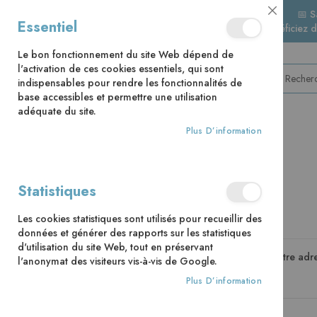
📅 S
Close
Essentiel
🚚 Bénéficiez 
Cookie
Bar
Le bon fonctionnement du site Web dépend de
l'activation de ces cookies essentiels, qui sont
indispensables pour rendre les fonctionnalités de
base accessibles et permettre une utilisation
adéquate du site.
Plus D’information
CATÉGORIES
Accès client
Statistiques
Les cookies statistiques sont utilisés pour recueillir des
Clients enregistrés
données et générer des rapports sur les statistiques
d'utilisation du site Web, tout en préservant
Si vous avez un compte, connectez-vous avec votre adre
l'anonymat des visiteurs vis-à-vis de Google.
Plus D’information
Email