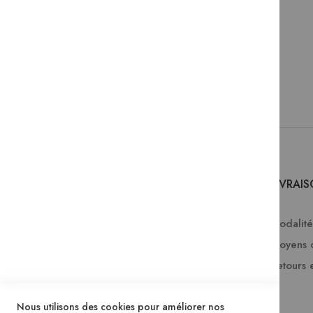
SERVICES
LIVRAI
Comment passer une commande ?
Modalités
FAQ
Moyens 
Lire en numérique
Retours 
Télécharger les catalogues Mame
Nous utilisons des cookies pour améliorer nos