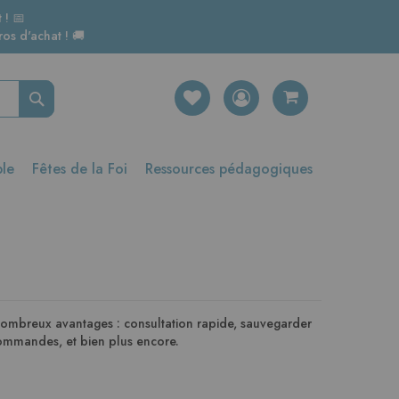
 ! 📅
os d'achat ! 🚚
Rechercher
ble
Fêtes de la Foi
Ressources pédagogiques
nombreux avantages : consultation rapide, sauvegarder
 commandes, et bien plus encore.