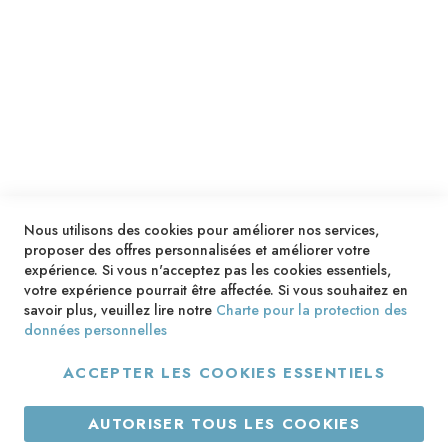
SERVICES
LIVRAISON & PAIEMENT
INFORMATIONS
NOUS CONTACTER
Nous utilisons des cookies pour améliorer nos services,
proposer des offres personnalisées et améliorer votre
expérience. Si vous n'acceptez pas les cookies essentiels,
votre expérience pourrait être affectée. Si vous souhaitez en
savoir plus, veuillez lire notre
Charte pour la protection des
données personnelles
ACCEPTER LES COOKIES ESSENTIELS
Copyright © 2013-2026. Tous droits réservés.
AUTORISER TOUS LES COOKIES