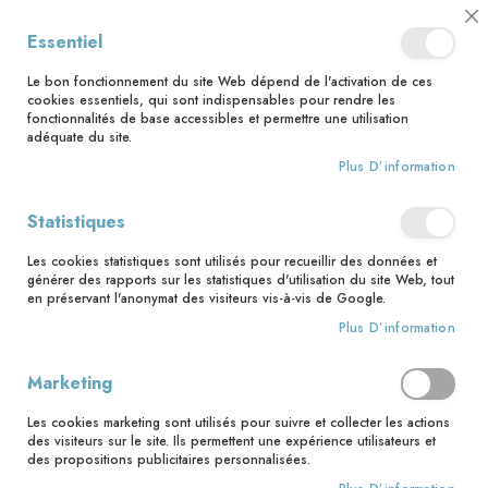
📅 Save the date : 2 nouveaux livres avec le pape Léon XIV dès le 21
Essentiel
août ! 📅
🚚 Bénéficiez d'une livraison à 0,01€ en France métropolitaine et
Le bon fonctionnement du site Web dépend de l'activation de ces
Belgique dès 35 euros d'achat ! 🚚
cookies essentiels, qui sont indispensables pour rendre les
fonctionnalités de base accessibles et permettre une utilisation
adéquate du site.
Plus D’information
Rechercher
Statistiques
Accueil
Jeunesse
9-12 ans
Les cookies statistiques sont utilisés pour recueillir des données et
9-12 ans
générer des rapports sur les statistiques d'utilisation du site Web, tout
en préservant l'anonymat des visiteurs vis-à-vis de Google.
Pa
Filtrer par
Trier par
Plus D’information
or
cr
Produits
109
-
120
sur
205
Marketing
Les cookies marketing sont utilisés pour suivre et collecter les actions
des visiteurs sur le site. Ils permettent une expérience utilisateurs et
des propositions publicitaires personnalisées.