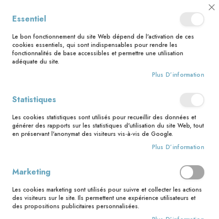
📅 Save the date : 2 nouveaux livres avec le pape Léon XIV dès le 21
Cl
Essentiel
août ! 📅
C
Ba
🚚 Bénéficiez d'une livraison à 0,01€ en France métropolitaine et
Le bon fonctionnement du site Web dépend de l'activation de ces
Belgique dès 35 euros d'achat ! 🚚
cookies essentiels, qui sont indispensables pour rendre les
fonctionnalités de base accessibles et permettre une utilisation
adéquate du site.
Plus D’information
Rechercher
Statistiques
Accueil
Accueillir le pardon de Dieu
Les cookies statistiques sont utilisés pour recueillir des données et
Skip
générer des rapports sur les statistiques d'utilisation du site Web, tout
to
en préservant l'anonymat des visiteurs vis-à-vis de Google.
the
Plus D’information
end
of
the
Marketing
images
gallery
Les cookies marketing sont utilisés pour suivre et collecter les actions
des visiteurs sur le site. Ils permettent une expérience utilisateurs et
des propositions publicitaires personnalisées.