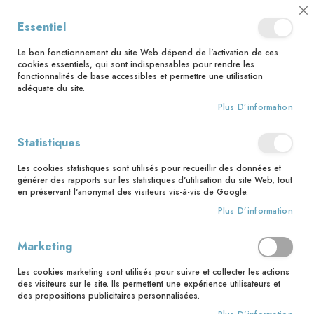
📅 Save the date : 2 nouveaux livres avec le pape Léon XIV dès le 21
Cl
Essentiel
août ! 📅
C
Ba
🚚 Bénéficiez d'une livraison à 0,01€ en France métropolitaine et
Le bon fonctionnement du site Web dépend de l'activation de ces
Belgique dès 35 euros d'achat ! 🚚
cookies essentiels, qui sont indispensables pour rendre les
fonctionnalités de base accessibles et permettre une utilisation
adéquate du site.
Plus D’information
Rechercher
Statistiques
Accueil
Qui donc es-tu jésus ?
Les cookies statistiques sont utilisés pour recueillir des données et
Skip
générer des rapports sur les statistiques d'utilisation du site Web, tout
to
en préservant l'anonymat des visiteurs vis-à-vis de Google.
the
Plus D’information
end
of
the
Marketing
images
gallery
Les cookies marketing sont utilisés pour suivre et collecter les actions
des visiteurs sur le site. Ils permettent une expérience utilisateurs et
des propositions publicitaires personnalisées.