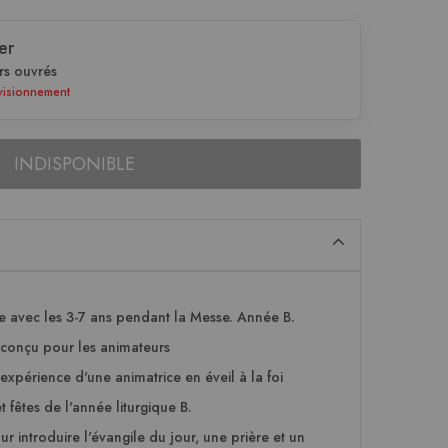
er
rs ouvrés
visionnement
INDISPONIBLE
ile avec les 3-7 ans pendant la Messe. Année B.
conçu pour les animateurs
 expérience d'une animatrice en éveil à la foi
 fêtes de l'année liturgique B.
ur introduire l'évangile du jour, une prière et un