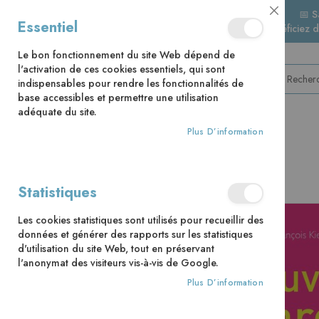
📅 S
Close
Essentiel
🚚 Bénéficiez 
Cookie
Bar
Le bon fonctionnement du site Web dépend de
l'activation de ces cookies essentiels, qui sont
indispensables pour rendre les fonctionnalités de
base accessibles et permettre une utilisation
adéquate du site.
Plus D’information
CATÉGORIES
Accueil
Découvrons la Parole - année B
Statistiques
Skip
Les cookies statistiques sont utilisés pour recueillir des
to
données et générer des rapports sur les statistiques
the
d'utilisation du site Web, tout en préservant
end
l'anonymat des visiteurs vis-à-vis de Google.
of
the
Plus D’information
images
gallery