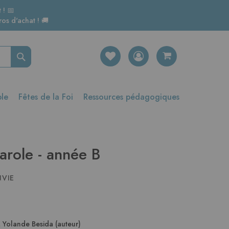
 ! 📅
os d'achat ! 🚚
Rechercher
ble
Fêtes de la Foi
Ressources pédagogiques
arole - année B
NVIE
,
Yolande Besida (auteur)