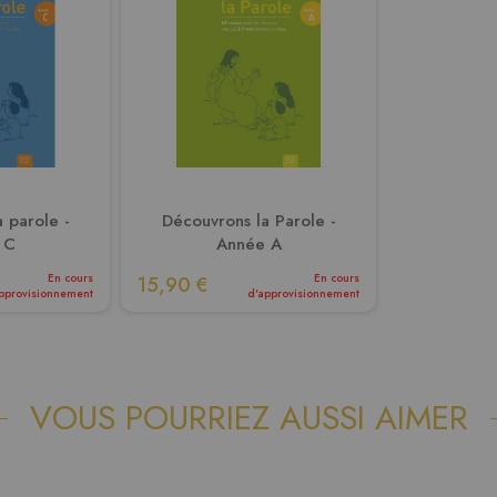
 parole -
Découvrons la Parole -
 C
Année A
En cours
En cours
15,90 €
pprovisionnement
d'approvisionnement
VOUS POURRIEZ AUSSI AIMER