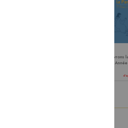
Découvrons la Parole -
Découvrons la
année B
Année
En cours
15,90 €
15,90 €
d'approvisionnement
d'a