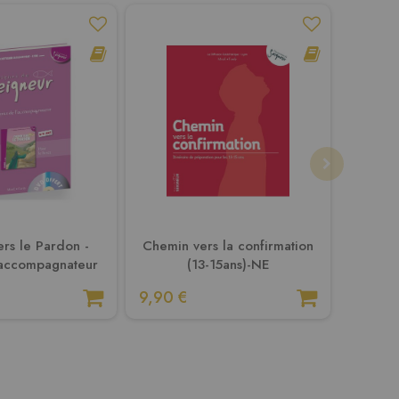
rs le Pardon -
Chemin vers la confirmation
Chemi
accompagnateur
(13-15ans)-NE
a
9,90 €
19,90