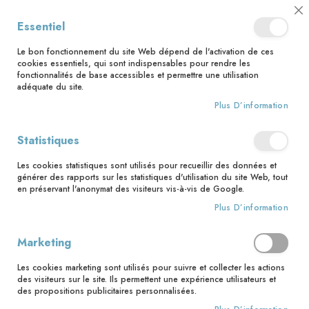
📅 Save the date : 2 nouveaux livres avec le pape Léon XIV dès le 21
Cl
Essentiel
août ! 📅
C
Ba
🚚 Bénéficiez d'une livraison à 0,01€ en France métropolitaine et
Le bon fonctionnement du site Web dépend de l'activation de ces
Belgique dès 35 euros d'achat ! 🚚
cookies essentiels, qui sont indispensables pour rendre les
fonctionnalités de base accessibles et permettre une utilisation
adéquate du site.
Plus D’information
Rechercher
Statistiques
Accueil
12-13 ans - module 3 - Un temps pour tout, du temps pour Dieu
Les cookies statistiques sont utilisés pour recueillir des données et
générer des rapports sur les statistiques d'utilisation du site Web, tout
Skip
en préservant l'anonymat des visiteurs vis-à-vis de Google.
to
Plus D’information
the
end
of
Marketing
the
images
Les cookies marketing sont utilisés pour suivre et collecter les actions
gallery
des visiteurs sur le site. Ils permettent une expérience utilisateurs et
des propositions publicitaires personnalisées.