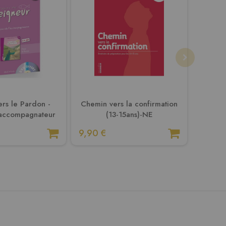
rs le Pardon -
Chemin vers la confirmation
Chemi
accompagnateur
(13-15ans)-NE
a
9,90 €
19,90