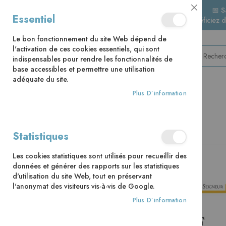
📅 S
Close
Essentiel
🚚 Bénéficiez 
Cookie
Bar
Le bon fonctionnement du site Web dépend de
l'activation de ces cookies essentiels, qui sont
indispensables pour rendre les fonctionnalités de
base accessibles et permettre une utilisation
adéquate du site.
Plus D’information
CATÉGORIES
Accueil
Parle Seigneur NE
Statistiques
Skip
Les cookies statistiques sont utilisés pour recueillir des
to
données et générer des rapports sur les statistiques
the
d'utilisation du site Web, tout en préservant
end
l'anonymat des visiteurs vis-à-vis de Google.
of
the
Plus D’information
images
gallery