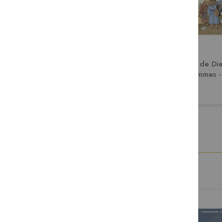
Parle Seigneur NE
Histoire de Di
hommes - 
chronologique d
19,90 €
14,90 €
collectiv