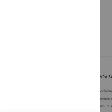
SERVICES
LIVRAI
Comment passer une commande ?
Modalités
FAQ
Moyens 
Lire en numérique
Retours 