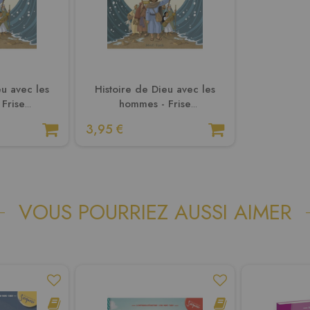
eu avec les
Histoire de Dieu avec les
Frise
hommes - Frise
e la Bible,
chronologique de la Bible,
3,95 €
ités
enfant
VOUS POURRIEZ AUSSI AIMER