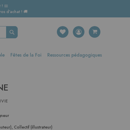
 ! 📅
os d'achat ! 🚚
Rechercher
ble
Fêtes de la Foi
Ressources pédagogiques
 NE
NVIE
gneur
auteur)
,
Collectif (illustrateur)