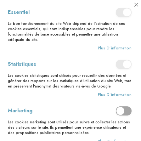
📅 Save the date : 2 nouveaux livres avec le pape Léon XIV dès le 21
Cl
Essentiel
août ! 📅
C
Ba
🚚 Bénéficiez d'une livraison à 0,01€ en France métropolitaine et
Le bon fonctionnement du site Web dépend de l'activation de ces
Belgique dès 35 euros d'achat ! 🚚
cookies essentiels, qui sont indispensables pour rendre les
fonctionnalités de base accessibles et permettre une utilisation
adéquate du site.
Plus D’information
Rechercher
Statistiques
Accueil
Je découvre Jésus - livret de l'accompagnateur
Les cookies statistiques sont utilisés pour recueillir des données et
Skip
générer des rapports sur les statistiques d'utilisation du site Web, tout
to
en préservant l'anonymat des visiteurs vis-à-vis de Google.
the
Plus D’information
end
of
the
Marketing
images
gallery
Les cookies marketing sont utilisés pour suivre et collecter les actions
des visiteurs sur le site. Ils permettent une expérience utilisateurs et
des propositions publicitaires personnalisées.