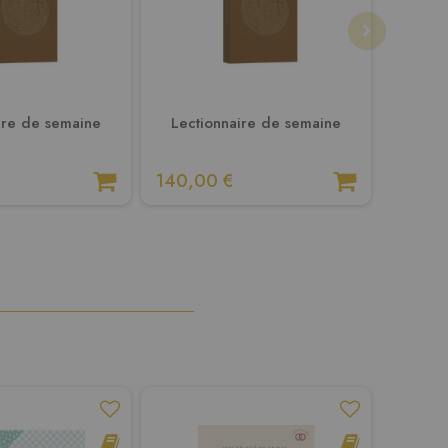
ire de semaine
Lectionnaire de semaine
Lecti
140,00 €
89,00