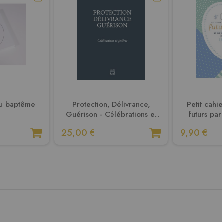
du baptême
Protection, Délivrance,
Petit cahi
Guérison - Célébrations et
futurs par
prières
ceux qui veu
25,00 €
9,90 €
bébé la vie