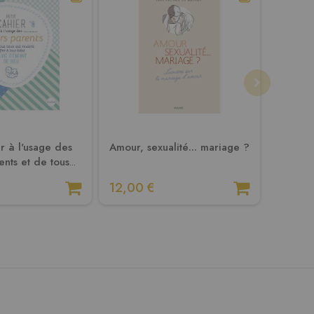
er à l'usage des
Amour, sexualité... mariage ?
ents et de tous
lent offrir à leur
12,00 €
550,0
 d'enfant de Dieu