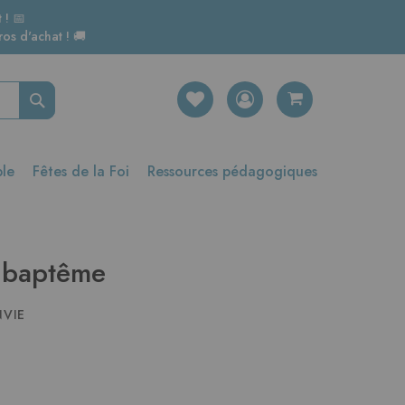
 ! 📅
os d'achat ! 🚚
Rechercher
ble
Fêtes de la Foi
Ressources pédagogiques
u baptême
NVIE