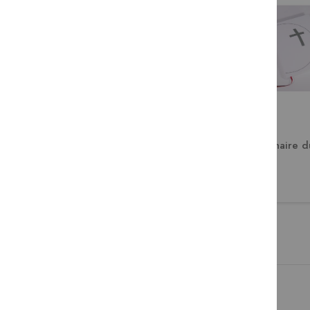
Messes en l'honneur de la
Lectionnaire 
Vierge Marie / préfaces
notées incluses
64,00 €
39,00 €