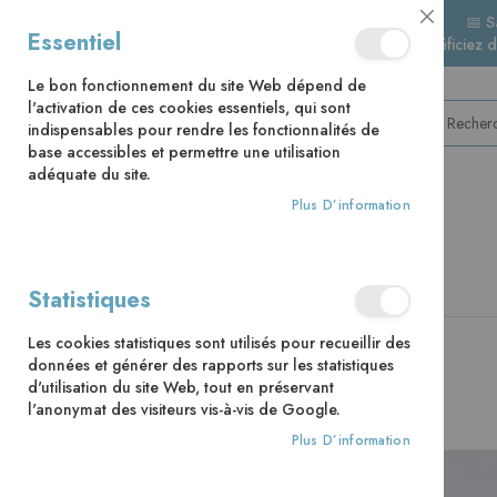
📅 S
Close
Essentiel
🚚 Bénéficiez 
Cookie
Bar
Le bon fonctionnement du site Web dépend de
l'activation de ces cookies essentiels, qui sont
indispensables pour rendre les fonctionnalités de
base accessibles et permettre une utilisation
adéquate du site.
Plus D’information
CATÉGORIES
Accueil
Lectionnaire du baptême
Statistiques
Skip
Les cookies statistiques sont utilisés pour recueillir des
to
données et générer des rapports sur les statistiques
the
d'utilisation du site Web, tout en préservant
end
l'anonymat des visiteurs vis-à-vis de Google.
of
the
Plus D’information
images
gallery