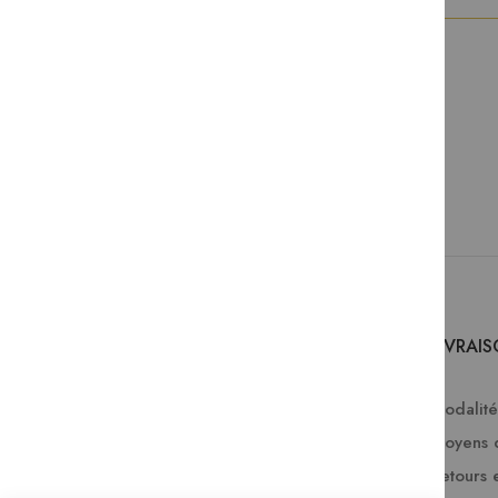
SERVICES
LIVRAI
Comment passer une commande ?
Modalités
FAQ
Moyens 
Lire en numérique
Retours 