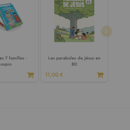
s 7 familles -
Les paraboles de Jésus en
La Bibl
Loupio
BD
11,00 €
21,90