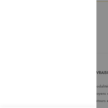
SERVICES
LIVRAI
Comment passer une commande ?
Modalités
FAQ
Moyens 
Lire en numérique
Retours 