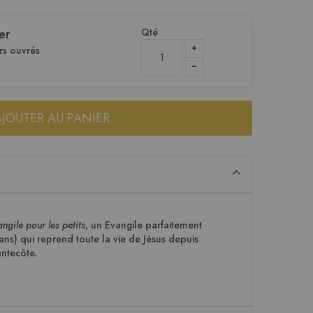
Qté
er
rs ouvrés
AJOUTER AU PANIER
angile pour les petits
, un Evangile parfaitement
 ans) qui reprend toute la vie de Jésus depuis
entecôte.