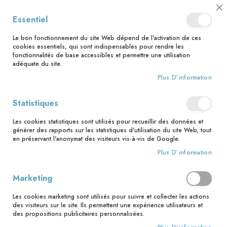
📅 Save the date : 2 nouveaux livres avec le pape Léon XIV dès le 21
Cl
Essentiel
août ! 📅
C
Ba
🚚 Bénéficiez d'une livraison à 0,01€ en France métropolitaine et
Le bon fonctionnement du site Web dépend de l'activation de ces
Belgique dès 35 euros d'achat ! 🚚
cookies essentiels, qui sont indispensables pour rendre les
fonctionnalités de base accessibles et permettre une utilisation
adéquate du site.
Plus D’information
Rechercher
Statistiques
Accueil
Ciao tristesse !
Les cookies statistiques sont utilisés pour recueillir des données et
Skip
générer des rapports sur les statistiques d'utilisation du site Web, tout
to
en préservant l'anonymat des visiteurs vis-à-vis de Google.
the
Plus D’information
end
of
the
Marketing
images
gallery
Les cookies marketing sont utilisés pour suivre et collecter les actions
des visiteurs sur le site. Ils permettent une expérience utilisateurs et
des propositions publicitaires personnalisées.