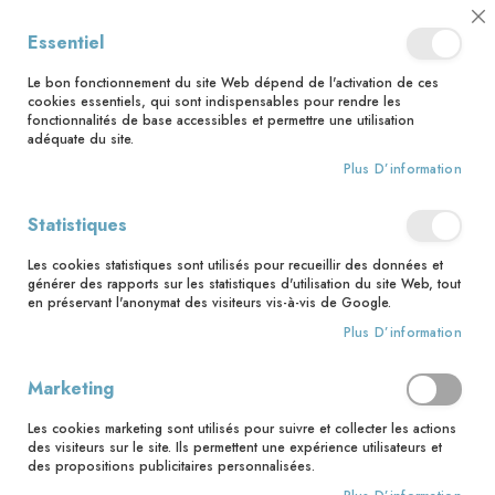
📅 Save the date : 2 nouveaux livres avec le pape Léon XIV dès le 21
Cl
Essentiel
août ! 📅
C
Ba
🚚 Bénéficiez d'une livraison à 0,01€ en France métropolitaine et
Le bon fonctionnement du site Web dépend de l'activation de ces
Belgique dès 35 euros d'achat ! 🚚
cookies essentiels, qui sont indispensables pour rendre les
fonctionnalités de base accessibles et permettre une utilisation
adéquate du site.
Plus D’information
Rechercher
Statistiques
Accueil
Essais et spiritualité
Le grand cahier de jeux catho pour toute la famille
Les cookies statistiques sont utilisés pour recueillir des données et
générer des rapports sur les statistiques d'utilisation du site Web, tout
Skip
en préservant l'anonymat des visiteurs vis-à-vis de Google.
to
Plus D’information
the
end
of
Marketing
the
images
Les cookies marketing sont utilisés pour suivre et collecter les actions
gallery
des visiteurs sur le site. Ils permettent une expérience utilisateurs et
des propositions publicitaires personnalisées.